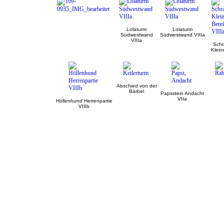
Lolaturm
Lolaturm
Südwestwand
Südwestwand VIIIa
VIIIa
Schr
Klein
Abschied von der
Bärbel
Papsstein Andacht
VIIa
Höllenhund Herrenpartie
VIIIb