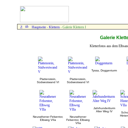
Hauptseite
-
Klettern
- Galerie Klettern I
Galerie Klette
Kletterfotos aus dem Elbsan
Tyssa, Doggenturm
Plattenstein,
Plattenstein,
Südwestwand VI
Südwestwand VI
Jahrhundertturm
Alter Weg IV
Schr
Hinte
Neurathener Felsentor,
Neurathener
Elbweg VIIa
Felsentor, Elbweg
VIIa