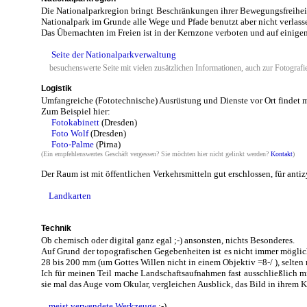
Die Nationalparkregion bringt Beschränkungen ihrer Bewegungsfreiheit
Nationalpark im Grunde alle Wege und Pfade benutzt aber nicht verlass
Das Übernachten im Freien ist in der Kernzone verboten und auf einige
Seite der Nationalparkverwaltung
besuchenswerte Seite mit vielen zusätzlichen Informationen, auch zur Fotografi
Logistik
Umfangreiche (Fototechnische) Ausrüstung und Dienste vor Ort findet m
Zum Beispiel hier:
Fotokabinett
(Dresden)
Foto Wolf
(Dresden)
Foto-Palme
(Pirna)
(Ein empfehlenswertes Geschäft vergessen? Sie möchten hier nicht gelinkt werden?
Kontakt
)
Der Raum ist mit öffentlichen Verkehrsmitteln gut erschlossen, für antiz
Landkarten
Technik
Ob chemisch oder digital ganz egal ;-) ansonsten, nichts Besonderes.
Auf Grund der topografischen Gegebenheiten ist es nicht immer mögli
28 bis 200 mm (um Gottes Willen nicht in einem Objektiv =8-/ ), selten
Ich für meinen Teil mache Landschaftsaufnahmen fast ausschließlich mit
sie mal das Auge vom Okular, vergleichen Ausblick, das Bild in ihrem 
meist verwendete Werkzeuge
;-)