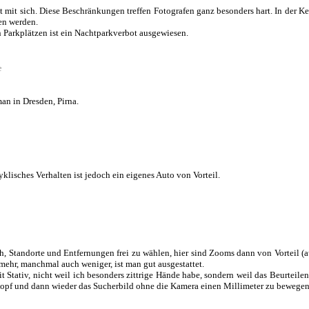
 mit sich. Diese Beschränkungen treffen Fotografen ganz besonders hart. In der K
en werden.
n Parkplätzen ist ein Nachtparkverbot ausgewiesen.
e
an in Dresden, Pirna.
yklisches Verhalten ist jedoch ein eigenes Auto von Vorteil.
ch, Standorte und Entfernungen frei zu wählen, hier sind Zooms dann von Vorteil
 mehr, manchmal auch weniger, ist man gut ausgestattet.
 Stativ, nicht weil ich besonders zittrige Hände habe, sondern weil das Beurteilen
Kopf und dann wieder das Sucherbild ohne die Kamera einen Millimeter zu bewegen 