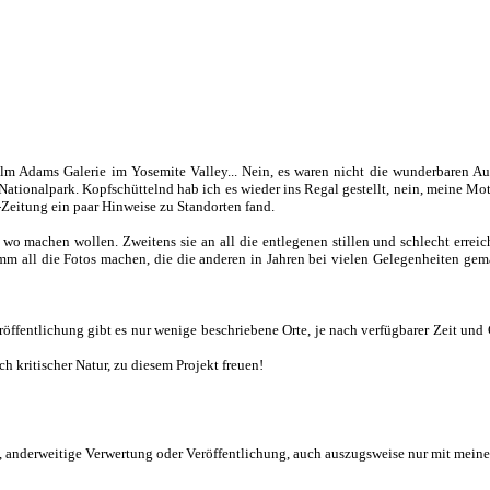
m Adams Galerie im Yosemite Valley... Nein, es waren nicht die wunderbaren Auf
Nationalpark. Kopfschüttelnd hab ich es wieder ins Regal gestellt, nein, meine Mot
-Zeitung ein paar Hinweise zu Standorten fand.
o machen wollen. Zweitens sie an all die entlegenen stillen und schlecht erreic
ramm all die Fotos machen, die die anderen in Jahren bei vielen Gelegenheiten g
eröffentlichung gibt es nur wenige beschriebene Orte, je nach verfügbarer Zeit un
kritischer Natur, zu diesem Projekt freuen!
ht, anderweitige Verwertung oder Veröffentlichung, auch auszugsweise nur mit mei