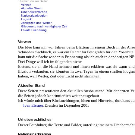
Themen dieser Seite:
Vorwort
Aktueller Stand
Urheberrechtliches
Nationalparkregion
Logistik
Jahreszeit und Wetter
Gliederung nach verfügbarer Zeit
Lokale Gliederung
Vorwort
Die Idee kam mir vor Jahren beim Blättern in einem Buch in der Ansel
'schnödes' Sachbuch, es war ein Führer für Fotografen für den Yosemite 
kam mir die Sache wieder in Erinnerung als ich auch in der dortigen NP
Drei Dinge will ich im folgenden nicht:
Erstens, sie an die Hand nehmen und ihnen erklären was sie wann und w
Illusion verkaufen, sie könnten in zwei Tagen in einem straffen Prog
haben, weil Wetter, Zeit oder Licht nicht stimmten.
Aktueller Stand
Diese Seiten präsentieren den aktuellen Ausbaustand. Mit der ersten V
die Seiten jedoch kontinuierlich weiter ausgebaut.
Ich würde mich über Rückmeldungen, Ideen und Hinweise, durchaus auch 
Iven Eissner
, Dresden im Dezember 2005
Urheberrechtliches
Dieser Fotoführer, die Texte und Bilder, unterliegt meinem Urheberrec
Nationalparkregion