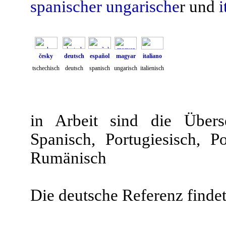
spanischer
ungarische
r und
i
česky
deutsch
español
magyar
italiano
tschechisch
deutsch
spanisch
ungarisch
italienisch
in Arbeit sind die Überse
Spanisch, Portugiesisch, 
Rumänisch
Die deutsche Referenz finde